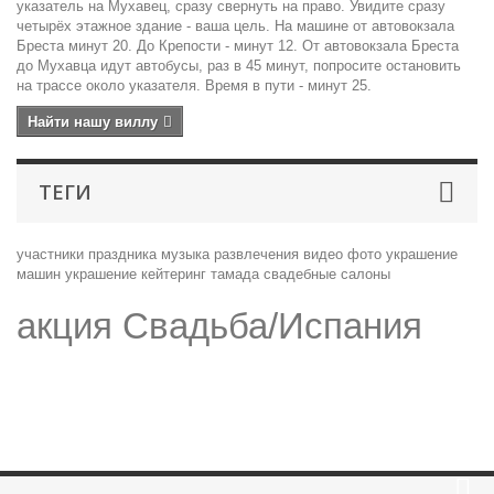
указатель на Мухавец, сразу свернуть на право. Увидите сразу
четырёх этажное здание - ваша цель. На машине от автовокзала
Бреста минут 20. До Крепости - минут 12. От автовокзала Бреста
до Мухавца идут автобусы, раз в 45 минут, попросите остановить
на трассе около указателя. Время в пути - минут 25.
Найти нашу виллу
ТЕГИ
участники праздника
музыка
развлечения
видео
фото
украшение
машин
украшение
кейтеринг
тамада
свадебные салоны
акция Свадьба/Испания