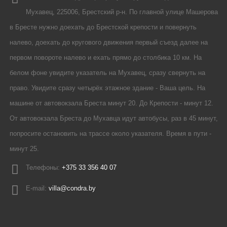
Мухавец, 225006, Брестский р-н. По главной улице Машерова
в Бресте нужно доехать до Брестской крепости и повернуть
налево, доехать до кругового движения первый съезд далее на
первом повороте налево и ехать прямо до столбика 10 км. На
белом фоне увидите указатель на Мухавец, сразу свернуть на
право. Увидите сразу четырёх этажное здание - Ваша цель. На
машине от автовокзала Бреста минут 20. До Крепости - минут 12.
От автовокзала Бреста до Мухавца идут автобусы, раз в 45 минут,
попросите остановить на трассе около указателя. Время в пути -
минут 25.
Телефоны:
+375 33 356 40 07
E-mail:
villa@condra.by