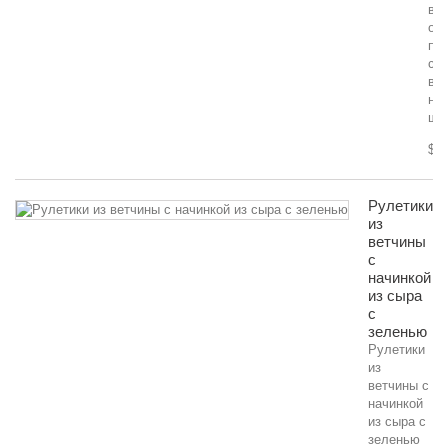
в
ор
па
с
ви
на
шп
$ 0
Рулетики
из
ветчины
с
начинкой
из сыра
с
зеленью
Рулетики
из
ветчины с
начинкой
из сыра с
зеленью