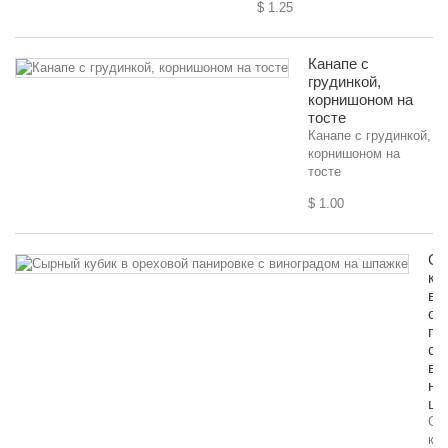
$ 1.25
Канапе с
грудинкой,
корнишоном на
тосте
Канапе с грудинкой,
корнишоном на
тосте
$ 1.00
Сы
ку
в
ор
па
с
ви
на
шп
Сы
куб