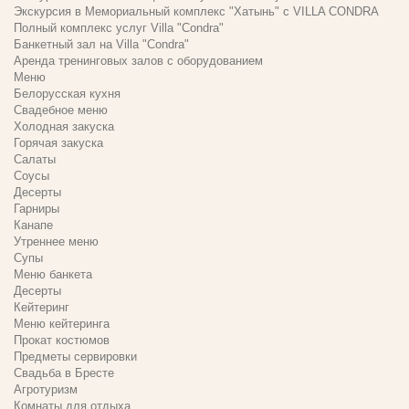
Экскурсия в Мемориальный комплекс "Хатынь" с VILLA CONDRA
Полный комплекс услуг Villa "Condra"
Банкетный зал на Villa "Condra"
Аренда тренинговых залов с оборудованием
Меню
Белорусская кухня
Свадебное меню
Холодная закуска
Горячая закуска
Салаты
Соусы
Десерты
Гарниры
Канапе
Утреннее меню
Супы
Меню банкета
Десерты
Кейтеринг
Меню кейтеринга
Прокат костюмов
Предметы сервировки
Свадьба в Бресте
Агротуризм
Комнаты для отдыха