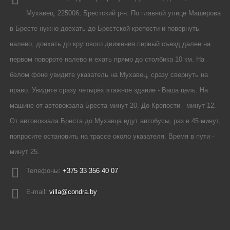
Мухавец, 225006, Брестский р-н. По главной улице Машерова
в Бресте нужно доехать до Брестской крепости и повернуть
налево, доехать до кругового движения первый съезд далее на
первом повороте налево и ехать прямо до столбика 10 км. На
белом фоне увидите указатель на Мухавец, сразу свернуть на
право. Увидите сразу четырёх этажное здание - Ваша цель. На
машине от автовокзала Бреста минут 20. До Крепости - минут 12.
От автовокзала Бреста до Мухавца идут автобусы, раз в 45 минут,
попросите остановить на трассе около указателя. Время в пути -
минут 25.
Телефоны:
+375 33 356 40 07
E-mail:
villa@condra.by