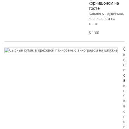
корнишоном на
тосте
Канапе с грудинкой,
корнишоном на
тосте
$ 1.00
Сы
ку
в
ор
па
с
ви
на
шп
Сы
куб
в
ор
па
с
ви