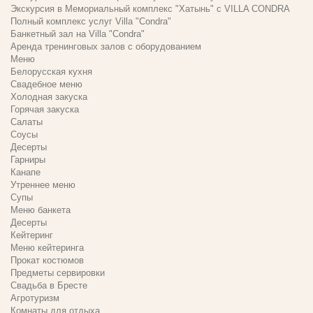
Экскурсия в Мемориальный комплекс "Хатынь" с VILLA CONDRA
Полный комплекс услуг Villa "Condra"
Банкетный зал на Villa "Condra"
Аренда тренинговых залов с оборудованием
Меню
Белорусская кухня
Свадебное меню
Холодная закуска
Горячая закуска
Салаты
Соусы
Десерты
Гарниры
Канапе
Утреннее меню
Супы
Меню банкета
Десерты
Кейтеринг
Меню кейтеринга
Прокат костюмов
Предметы сервировки
Свадьба в Бресте
Агротуризм
Комнаты для отдыха