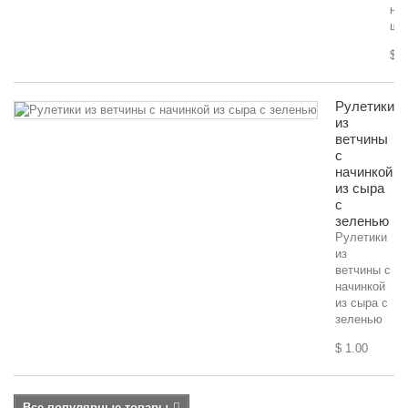
на
шп
$ 0
Рулетики
из
ветчины
с
начинкой
из сыра
с
зеленью
Рулетики
из
ветчины с
начинкой
из сыра с
зеленью
$ 1.00
Все популярные товары