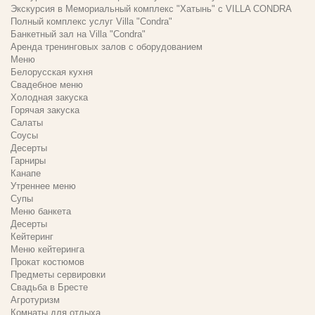
Экскурсия в Мемориальный комплекс "Хатынь" с VILLA CONDRA
Полный комплекс услуг Villa "Condra"
Банкетный зал на Villa "Condra"
Аренда тренинговых залов с оборудованием
Меню
Белорусская кухня
Свадебное меню
Холодная закуска
Горячая закуска
Салаты
Соусы
Десерты
Гарниры
Канапе
Утреннее меню
Супы
Меню банкета
Десерты
Кейтеринг
Меню кейтеринга
Прокат костюмов
Предметы сервировки
Свадьба в Бресте
Агротуризм
Комнаты для отдыха